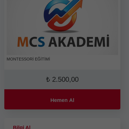
MONTESSORİ EĞİTİMİ
₺
2.500,00
Hemen Al
Bilgi Al