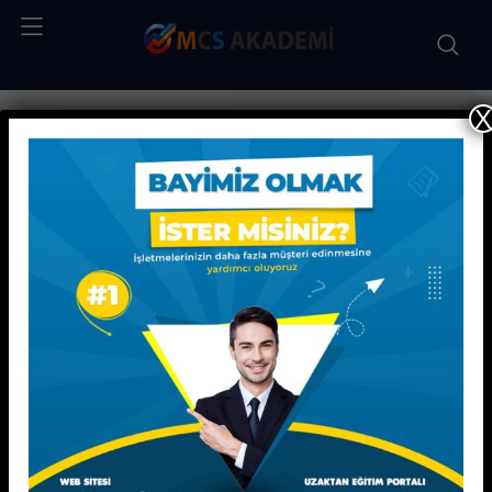
X
Kişisel Gelişim Eğitimleri
Montessori Eğitimi
Montessori Eğitimi
EĞİTİMLER 20 SAAT ÖRGÜN EĞİTİM OLARAK
SUNULMAKTADIR.
KATILIM SERTİFİKASI VE SEMİNER SERTİFİKASI
OLARAK VERİLMEKTEDİR.