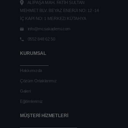
ALİPAŞA MAH. FATİH SULTAN
MEHMET BLV. BEYAZ ENERJI NO: 12 -14
İÇ KAPI NO: 1 MERKEZ/ KÜTAHYA
info@mcsakademi.com
0552 848 62 50
KURUMSAL
Hakkımızda
Çözüm Ortaklarımız
Galeri
Eğitimlerimiz
MÜŞTERİ HİZMETLERİ