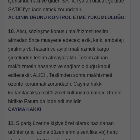
içerisinde nakliye gideri SATICI’ya ait olacak şekilde
SATICI’ya iade etmek zorundadır.
ALICININ ÜRÜNÜ KONTROL ETME YÜKÜMLÜLÜĞÜ:
10.
Alıcı, sözleşme konusu mal/hizmeti teslim
almadan önce muayene edecek; ezik, kırık, ambalajı
yırtılmış vb. hasarlı ve ayıplı mal/hizmeti kargo
şirketinden teslim almayacaktır. Teslim alınan
mal/hizmetin hasarsız ve sağlam olduğu kabul
edilecektir. ALICI , Teslimden sonra mal/hizmeti
özenle korunmak zorundadır. Cayma hakkı
kullanılacaksa mal/hizmet kullanılmamalıdır. Ürünle
birlikte Fatura da iade edilmelidir.
CAYMA HAKKI
11.
Sipariş üzerine kişiye özel olarak hazırlanan
ürünler (alıcı adına düzenlenmiş sertifika vb) hariç