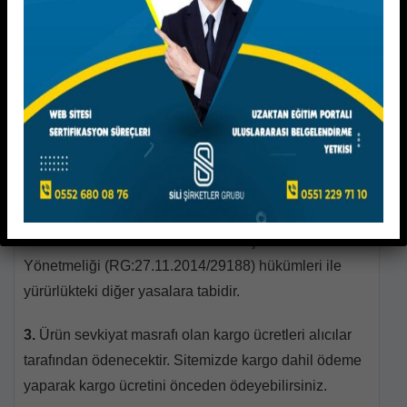
GENEL:
1.
Kullanmakta olduğunuz web sitesi üzerinden
elektronik ortamda sipariş verdiğiniz takdirde, size
sunulan ön bilgilendirme formunu ve mesafeli satış
sözleşmesini kabul etmiş sayılırsınız.
2.
Alıcılar, satın aldıkları ürünün satış ve teslimi ile
ilgili olarak 6502 sayılı Tüketicinin Korunması
Hakkında Kanun ve Mesafeli Sözleşmeler
Yönetmeliği (RG:27.11.2014/29188) hükümleri ile
yürürlükteki diğer yasalara tabidir.
3.
Ürün sevkiyat masrafı olan kargo ücretleri alıcılar
tarafından ödenecektir. Sitemizde kargo dahil ödeme
yaparak kargo ücretini önceden ödeyebilirsiniz.