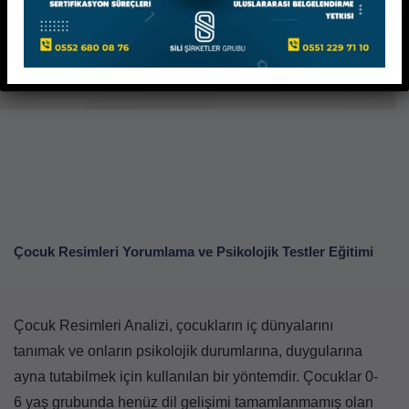
KATILIM SERTİFİKASI VE SEMİNER SERTİFİKASI
OLARAK VERİLMEKTEDİR.
Çocuk Resimleri Yorumlama ve Psikolojik Testler Eğitimi
Çocuk Resimleri Analizi, çocukların iç dünyalarını
tanımak ve onların psikolojik durumlarına, duygularına
ayna tutabilmek için kullanılan bir yöntemdir. Çocuklar 0-
6 yaş grubunda henüz dil gelişimi tamamlanmamış olan