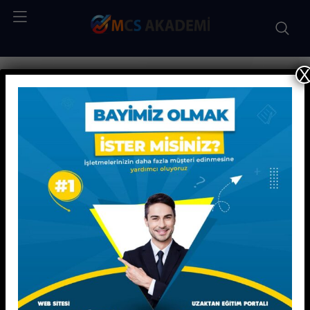
X
Kişisel Gelişim Eğitimleri
Çocuk Resim Analizi Eğitimi
Çocuk Resim
Analizi Eğitimi
EĞİTİMLER 20 SAAT ÖRGÜN EĞİTİM OLARAK
SUNULMAKTADIR.