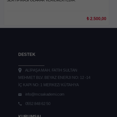
₺
2.500,00
DESTEK
ALİPAŞA MAH. FATİH SULTAN
MEHMET BLV. BEYAZ ENERJI NO: 12 -14
İÇ KAPI NO: 1 MERKEZ/ KÜTAHYA
info@mcsakademi.com
0552 848 62 50
KURUMSAL