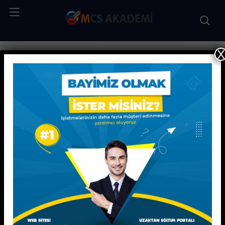
X
Kişisel Gelişim Eğitimleri
Disleksi Eğitmenliği Eğitimi
Disleksi
Eğitmenliği Eğitimi
EĞİTİMLER 20 SAAT ÖRGÜN EĞİTİM OLARAK
SUNULMAKTADIR.