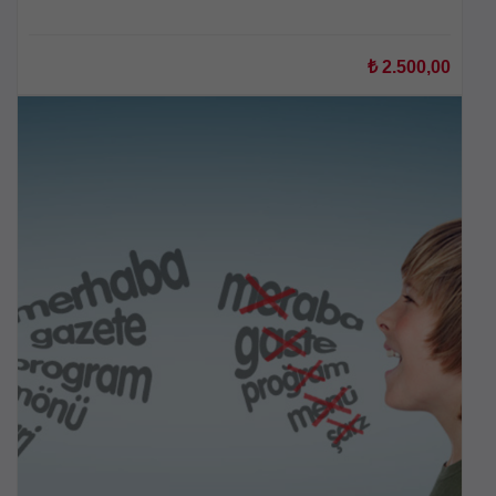
₺
2.500,00