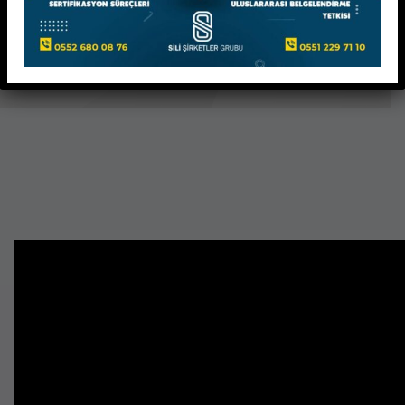
KATILIM SERTİFİKASI VE SEMİNER SERTİFİKASI
OLARAK VERİLMEKTEDİR.