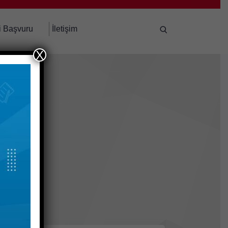
i Başvuru
İletişim
X