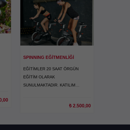
SPINNING EĞİTMENLİĞİ
EĞİTİMLER 20 SAAT ÖRGÜN
EĞİTİM OLARAK
SUNULMAKTADIR. KATILIM
SERTİFİKASI VE SEMİNER
0,00
SERTİFİKASI OLARAK
₺
2.500,00
VERİLMEKTEDİR.