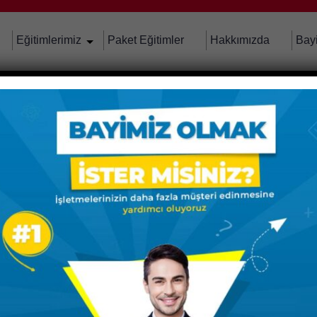
Eğitimlerimiz
Paket Eğitimler
Hakkımızda
Bay
Mİ
RAK SUNULMAKTADIR.
FİKASI OLARAK VERİLMEKTEDİR.