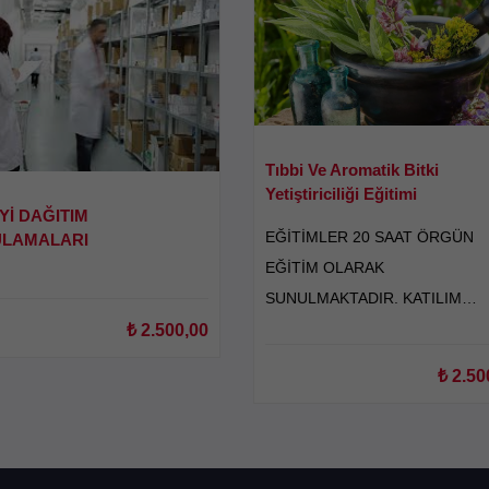
Tıbbi Ve Aromatik Bitki
Yetiştiriciliği Eğitimi
Yİ DAĞITIM
EĞİTİMLER 20 SAAT ÖRGÜN
LAMALARI
EĞİTİM OLARAK
SUNULMAKTADIR. KATILIM
SERTİFİKASI VE SEMİNER
₺
2.500,00
SERTİFİKASI OLARAK
₺
2.50
VERİLMEKTEDİR.