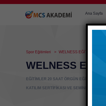
Ana Sayfa
Spor Eğitimleri
WELNESS EĞİTİMİ
WELNESS EĞİTİ
EĞİTİMLER 20 SAAT ÖRGÜN EĞİTİM OLA
KATILIM SERTİFİKASI VE SEMİNER SERTİ