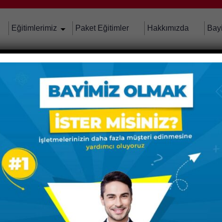
Eğitimlerimiz
Paket Eğitimler
Hakkımızda
Bay
ği Eğitimi
RAK SUNULMAKTADIR.
FİKASI OLARAK VERİLMEKTEDİR.