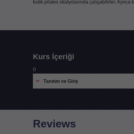
butik pilates stüdyolarında çalışabilirler. Ayrıca k
Kurs İçeriği
0
Tanıtım ve Giriş
Reviews