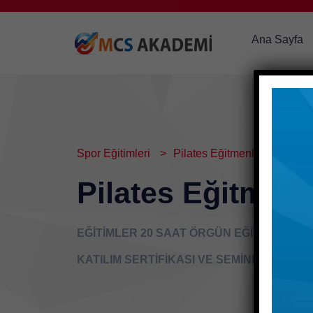
Ana Sayfa
Spor Eğitimleri
Pilates Eğitmenliği Eğitimi
Pilates Eğitmenli
EĞİTİMLER 20 SAAT ÖRGÜN EĞİTİM OLA
KATILIM SERTİFİKASI VE SEMİNER SERTİ