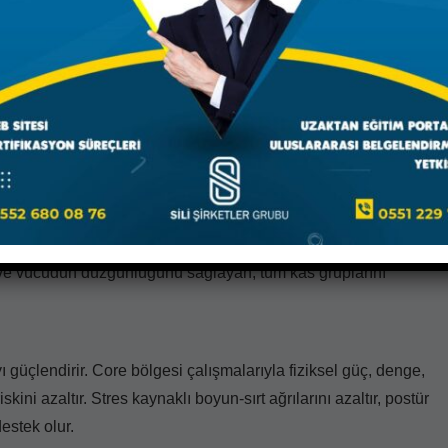
ve vücudun düzgünlüğünü sağlayan, tüm kas gruplarını
güçlendirir. Core bölgesi çalışmalarıyla fiziksel güç, denge,
ni azaltır. Stres kaynaklı boyun-sırt ağrılarını azaltır, postür
estek olur.