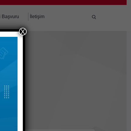
i Başvuru
İletişim
X