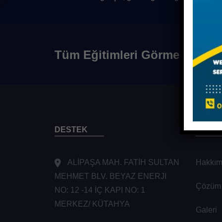
Tüm Eğitimleri Görmek İçin
DESTEK
KURU
ALİPAŞA MAH. FATİH SULTAN
Hakkım
MEHMET BLV. BEYAZ ENERJI
Çözüm 
NO: 12 -14 İÇ KAPI NO: 1
MERKEZ/ KÜTAHYA
Galeri