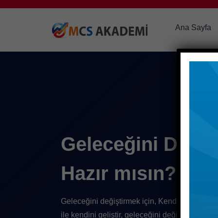
Ana Sayfa
Geleceğini Değiş
Hazır mısın?
Geleceğini değiştirmek
için,
Kendine yatırım 
ile
kendini
geliştir,
geleceğini değiştirmek
için