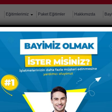
Eğitimlerimiz
Paket Eğitimler
Hakkımızda
Bay
tirmeye
yap
. Yenilenen eğitimlerimiz
 yeni bir meslek öğren.