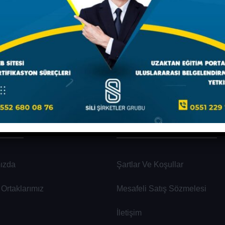
MSAL
MÜŞTERİ HİZMETLERİ
ızda
Şartlar Ve Koşullar
Ortaklarımız
Mesafeli Satış Sözmelesi
İletişim