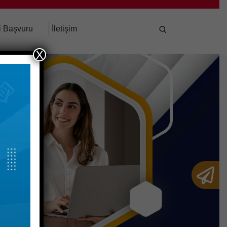
i Başvuru
İletişim
X
Ara